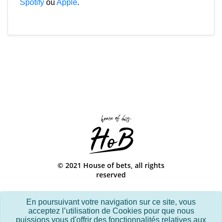
Spotify
ou
Apple
.
© 2021 House of bets, all rights
reserved
contact@houseofbets.co
En poursuivant votre navigation sur ce site, vous
Politique de confidentialité & CGU
acceptez l’utilisation de Cookies pour que nous
puissions vous d'offrir des fonctionnalités relatives aux