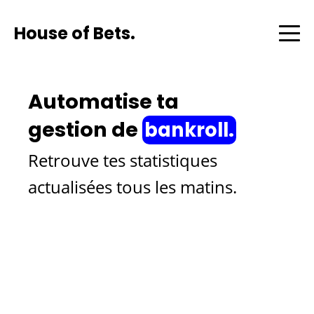
House of Bets.
Automatise ta
gestion de
bankroll.
Retrouve tes statistiques
actualisées tous les matins.