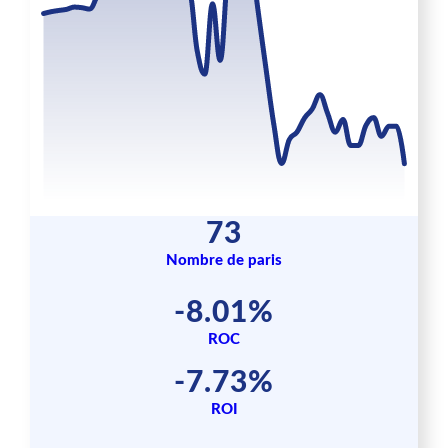
73
Nombre de paris
-8.01%
ROC
-7.73%
ROI