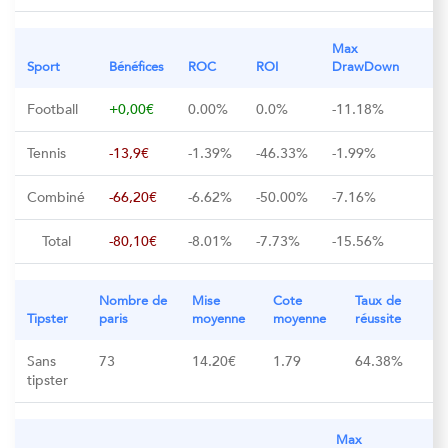
Max
Sport
Bénéfices
ROC
ROI
DrawDown
Football
+0,00€
0.00%
0.0%
-11.18%
Tennis
-13,9€
-1.39%
-46.33%
-1.99%
Combiné
-66,20€
-6.62%
-50.00%
-7.16%
Total
-80,10€
-8.01%
-7.73%
-15.56%
Nombre de
Mise
Cote
Taux de
Tipster
paris
moyenne
moyenne
réussite
Sans
73
14.20€
1.79
64.38%
tipster
Max